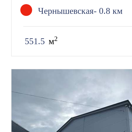
Чернышевская
- 0.8 км
Маяковская
- 1.08 км
2
551.5
м
Площадь Восстания
- 1.