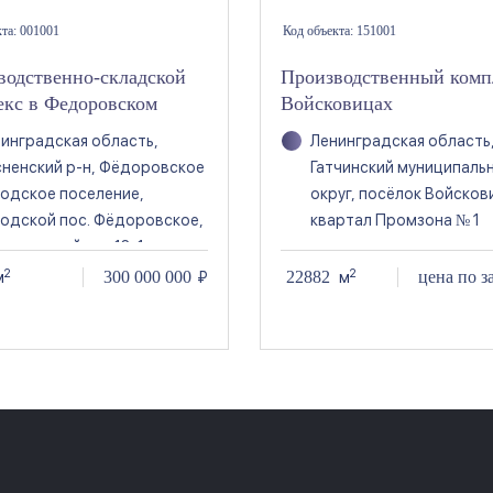
кта:
001001
Код объекта:
151001
водственно-складской
Производственный комп
екс в Федоровском
Войсковицах
инградская область,
Ленинградская область
ненский р-н, Фёдоровское
Гатчинский муниципаль
одское поселение,
округ, посёлок Войсков
одской пос. Фёдоровское,
квартал Промзона № 1
 восточный пр., 13к1
2
2
300 000 000
22882
цена по з
м
₽
м