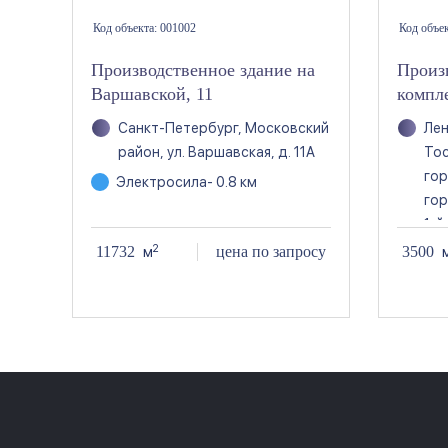
Код объекта:
001002
Код объе
Производственное здание на
Произ
Варшавской, 11
компл
Санкт-Петербург, Московский
Лен
район, ул. Варшавская, д. 11А
Тос
гор
Электросила
- 0.8 км
гор
1-й
2
11732
цена по запросу
3500
м