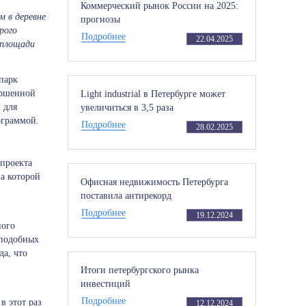
Коммерческий рынок России на 2025:
 в деревне
прогнозы
рого
Подробнее
22.04.2025
 площади
парк
ершенной
Light industrial в Петербурге может
 для
увеличиться в 3,5 раза
ограммой.
Подробнее
28.02.2025
 проекта
на которой
Офисная недвижимость Петербурга
поставила антирекорд
Подробнее
19.12.2024
ного
 подобных
да, что
Итоги петербургского рынка
инвестиций
Подробнее
в этот раз
12.12.2024