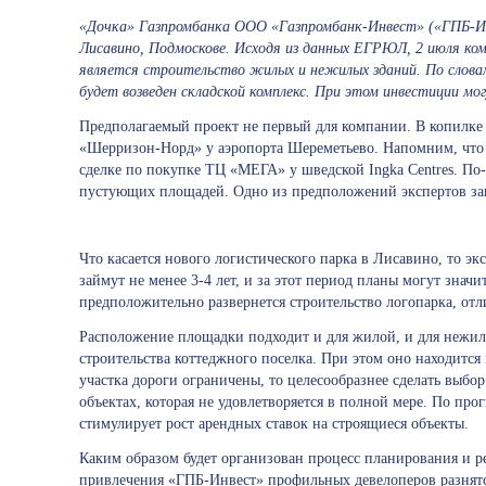
«Дочка» Газпромбанка ООО «Газпромбанк-Инвест» («ГПБ-Инв
Лисавино, Подмоскове. Исходя из данных ЕГРЮЛ, 2 июля ко
является строительство жилых и нежилых зданий. По словам
будет возведен складской комплекс. При этом инвестиции мо
Предполагаемый проект не первый для компании. В копилке 
«Шерризон-Норд» у аэропорта Шереметьево. Напомним, что
сделке по покупке ТЦ «МЕГА» у шведской Ingka Centres. По
пустующих площадей. Одно из предположений экспертов закл
Что касается нового логистического парка в Лисавино, то э
займут не менее 3-4 лет, и за этот период планы могут знач
предположительно развернется строительство логопарка, отл
Расположение площадки подходит и для жилой, и для нежил
строительства коттеджного поселка. При этом оно находитс
участка дороги ограничены, то целесообразнее сделать выбо
объектах, которая не удовлетворяется в полной мере. По пр
стимулирует рост арендных ставок на строящиеся объекты.
Каким образом будет организован процесс планирования и р
привлечения «ГПБ-Инвест» профильных девелоперов разнятся.