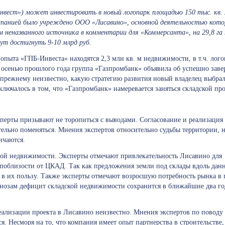
ест») может инвестировать в новый логопарк площадью 150 тыс. кв. м
мпанией было учреждено ООО «Лисавино», основной деятельностью кото
 неназванного источника в комментарии для «Коммерсанта», на 29,8 га
гут достигнуть 9-10 млрд руб.
опыта «ГПБ-Инвеста» находятся 2,3 млн кв. м недвижимости, в т.ч. лого
 осенью прошлого года группа «Газпромбанк» объявила об успешно зав
-прежнему неизвестно, какую стратегию развития новый владелец выбрал
ючалось в том, что «Газпромбанк» намеревается заняться складской пр
ксперты призывают не торопиться с выводами. Согласование и реализация
ительно поменяться. Мнения экспертов относительно судьбы территории, 
ичаются.
ой недвижимости. Эксперты отмечают привлекательность Лисавино для
я поблизости от ЦКАД. Так как предложения земли под склады вдоль дан
р в их пользу. Также эксперты отмечают возросшую потребность рынка в
огнозам дефицит складской недвижимости сохранится в ближайшие два го
еализации проекта в Лисавино неизвестно. Мнения экспертов по поводу
 Несморя на то, что компания имеет опыт партнерства в строительстве, 