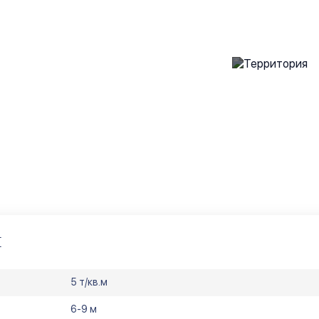
+4
И
5 т/кв.м
6-9 м