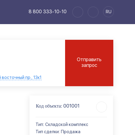
8 800 333-10-10
RU
Отправить
запрос
восточный пр., 13к1
001001
Код объекта:
:
Тип
Складской комплекс
:
Тип сделки
Продажа