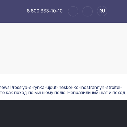
8 800 333-10-10
RU
1/rossiya-s-rynka-ujdut-neskol-ko-inostrannyh-stroitel-
это как поход по минному полю. Неправильный шаг и поход