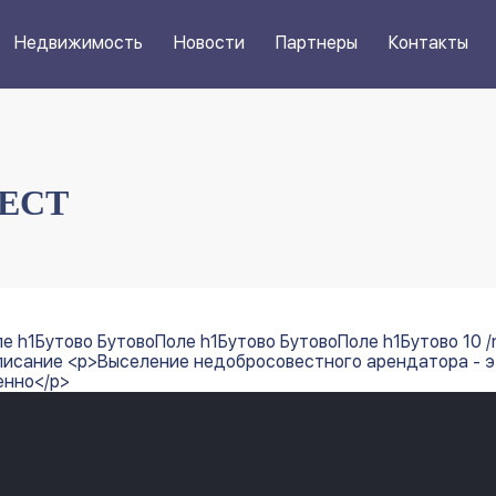
Недвижимость
Новости
Партнеры
Контакты
ТЕСТ
h1Бутово БутовоПоле h1Бутово БутовоПоле h1Бутово 10 /news
т Описание <p>Выселение недобросовестного арендатора - 
енно</p>