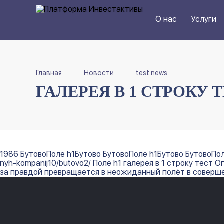
О нас
Услуги
Главная
Новости
test news
ГАЛЕРЕЯ В 1 СТРОКУ 
1986 БутовоПоле h1Бутово БутовоПоле h1Бутово БутовоПоле 
nyh-kompanij10/butovo2/ Поле h1 галерея в 1 строку тес
за правдой превращается в неожиданный полёт в соверш