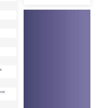
я
оля