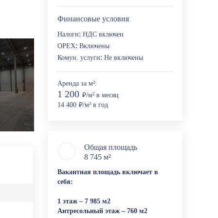
Финансовые условия
:
Налоги
НДС включен
:
ОРЕХ
Включены
:
Комун. услуги
Не включены
Аренда за м²:
1 200
₽/м² в месяц
14 400
₽/м² в год
Общая площадь
8 745 м²
Вакантная площадь включает в
себя:
1 этаж – 7 985 м2
Антресольный этаж – 760 м2