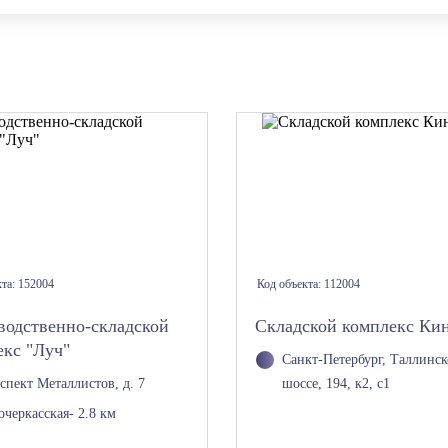
кта:
152004
Код объекта:
112004
водственно-складской
Складской комплекс Ки
екс "Луч"
Санкт-Петербург, Таллинск
спект Металлистов, д. 7
шоссе, 194, к2, с1
очеркасская
- 2.8 км