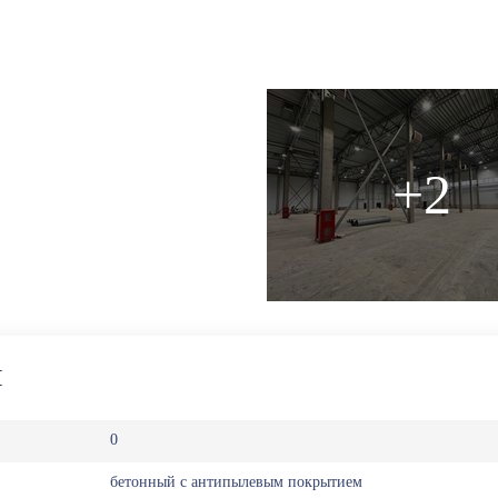
+2
И
0
бeтoнный с антипылевым покрытием