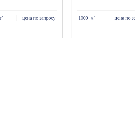
2
2
цена по запросу
1000
цена по з
м
м