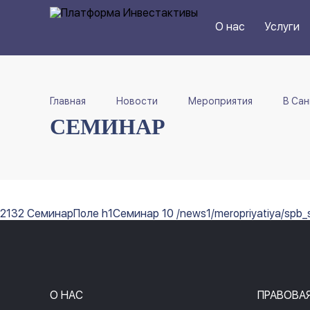
О нас
Услуги
Главная
Новости
Мероприятия
В Сан
СЕМИНАР
2132 СеминарПоле h1Семинар 10 /news1/meropriyatiya/spb_
О НАС
ПРАВОВА