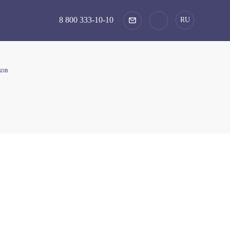
8 800 333-10-10
RU
хов